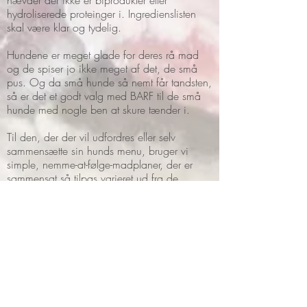
hævder der ikke er biprodukter eller
hydroliserede proteinger i. Ingredienslisten
skal være klar og tydelig.
Hundene er meget glade for deres rå mad
og de spiser jo ikke meget af det, de små
pus.
Og da små hunde så nemt får tandsten,
så er det et godt valg med BARF til de små
hunde med nogle ben at skure tænder i.
T
il den, der der vil udfordres eller selv
sammensætte sin hunds menu, bruger vi
simple, nemme-at-følge-madplaner, der er
sammensat så tilpas varieret ud fra de
forskellige vitaminer/mineraler, der er i de
forskellige kødtyper - og
grøntsager/fedtstoffer. Vi lover ikke, at din
hund aldrig bliver syg, men en flottere pels,
mindre afføring og i højere grad
selvrensende tænder.
Hvis du har lyst til at vide mere om emnet og
især i forhold til små hunde og herefter