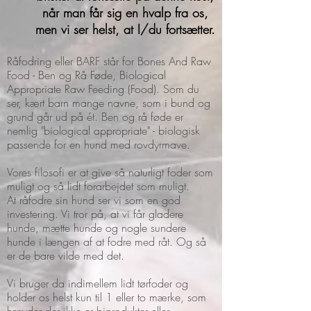
når man får sig en hvalp fra os,
men vi ser helst, at I/du fortsætter.
Råfodring eller BARF står for Bones And Raw
Food - Ben og Rå Føde, Biological
Appropriate Raw Feeding (Food). Som du
ser, kært barn mange navne, som i bund og
grund går ud på ét. Ben og rå føde er
nemlig "biological appropriate" - biologisk
passende for en hund med rovdyrmave.
Vores filosofi er at give så naturligt foder som
muligt og så lidt forarbejdet som muligt.
At råfodre sin hund ser vi som en god
investering. Vi tror på, at vi får gladere
hunde, mætte hunde og nogle sundere
hunde i længen af at fodre med råt. Og så
er de bare vilde med det.
Vi bruger da indimellem lidt tørfoder og
holder os helst kun til 1 eller to mærke, som