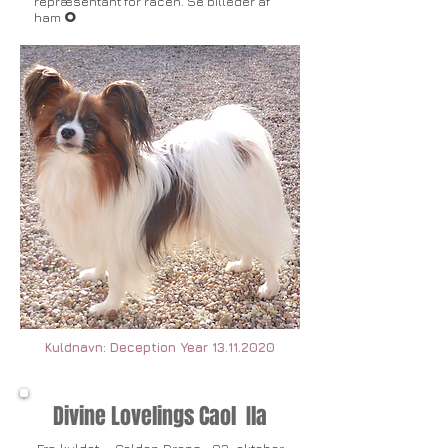
repræsentant for racen. Se billeder af
O
ham
Kuldnavn: Deception Year
13.11.2020
Divine Lovelings Caol Ila