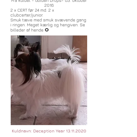
Fra kuldet - Golden Drops- 03. oktober
2016
2 x CERT før 24 md. 2 x
clubcerter/junior.
Smuk tæve med smuk svævende gang
i ringen. Meget kærlig og hengiven. Se
O
billeder af hende
Kuldnavn: Deception Year
13.11.2020