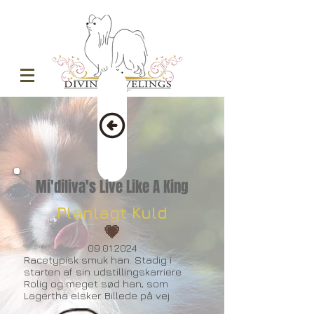
Mi'diliva's Live Like A King
Planlagt Kuld
💗
09.01.2024
Racetypisk smuk han. Stadig i
starten af sin udstillingskarriere.
Rolig og meget sød han, som
Lagertha elsker. Billede på vej